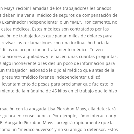
n Mays recibir llamadas de los trabajadores lesionados
e deben ir a ver al médico de seguros de compensación de
 Examinador Independiente" o un "IME". Irónicamente, no
estos médicos. Estos médicos son contratados por las
ción de trabajadores que ganan miles de dólares para
revisar las reclamaciones con una inclinación hacia la
édicos no proporcionan tratamiento médico. Te ven
talaciones alquiladas, y te hacen unas cuantas preguntas,
s algo incoherente o les des un poco de información para
n trabajador lesionado le dijo al médico que antes de la
El presunto "médico forense independiente" utilizó
l levantamiento de pesas para proclamar que fue esto lo
amiento de la máquina de 45 kilos en el trabajo que le hizo
ersación con la abogada Lisa Pierobon Mays, ella detectará
e guiará en consecuencia. Por ejemplo, cómo interactuar y
E. Abogado Pierobon Mays corregirá rápidamente que la
o como un "médico adverso" y no su amigo o defensor. Estos