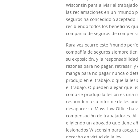
Wisconsin para aliviar al trabajado
las reclamaciones en un "mundo p
seguros ha concedido o aceptado la
recibiendo todos los beneficios qu
compañía de seguros de compensa
Rara vez ocurre este "mundo perfe
compañía de seguros siempre tiene
su exposición, y la responsabilid
razones para no pagar, retrasar, y
manga para no pagar nunca o deten
produjo en el trabajo, o que la les
el trabajo. O pueden alegar que us
cómo se produjo la lesión es una m
responden a su informe de lesion
desaparezca. Mays Law Office ha v
compensación de trabajadores. Al 
eligiendo un abogado que tiene añ
lesionados Wisconsin para asegura
derecho en virtud de la ley.