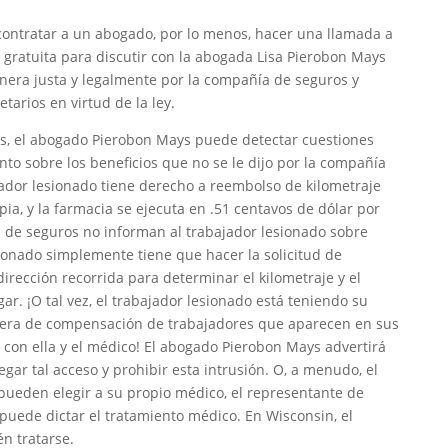
a contratar a un abogado, por lo menos, hacer una llamada a
gratuita para discutir con la abogada Lisa Pierobon Mays
anera justa y legalmente por la compañía de seguros y
arios en virtud de la ley.
as, el abogado Pierobon Mays puede detectar cuestiones
o sobre los beneficios que no se le dijo por la compañía
jador lesionado tiene derecho a reembolso de kilometraje
pia, y la farmacia se ejecuta en .51 centavos de dólar por
s de seguros no informan al trabajador lesionado sobre
ionado simplemente tiene que hacer la solicitud de
irección recorrida para determinar el kilometraje y el
r. ¡O tal vez, el trabajador lesionado está teniendo su
mera de compensación de trabajadores que aparecen en sus
n con ella y el médico! El abogado Pierobon Mays advertirá
ar tal acceso y prohibir esta intrusión. O, a menudo, el
pueden elegir a su propio médico, el representante de
uede dictar el tratamiento médico. En Wisconsin, el
n tratarse.