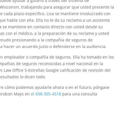
puede ayudar a guiarlo a través del sistema de
Wisconsin, trabajando para asegurar que usted presente la
 cada plazo específico. Lisa se mantiene involucrado con
 hable con ella. Ella no le da su reclamo a un asistente
sa se mantiene en contacto directo con usted desde su
tas con el médico, a la preparación de su reclamo y usted
menudo presionando a la compañía de seguros de
 hacer un acuerdo justo o defenderse en la audiencia.
gún empleador o compañía de seguros. Ella ha tomado en los
mpañías de seguros reconocidas a nivel nacional en la
s Law Office 5-Estrellas Google calificación de revisión del
resultados lo dicen todo.
re cómo podemos ayudarle ahora o en el futuro, póngase
Pierobon Mays en
el 608-305-4518
para una consulta