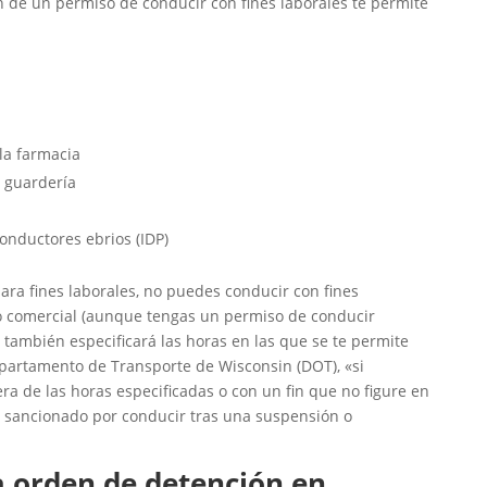
ón de un permiso de conducir con fines laborales te permite
 la farmacia
la guardería
onductores ebrios (IDP)
ara fines laborales, no puedes conducir con fines
lo comercial (aunque tengas un permiso de conducir
l también especificará las horas en las que se te permite
Departamento de Transporte de Wisconsin (DOT), «si
a de las horas especificadas o con un fin que no figure en
r sancionado por conducir tras una suspensión o
 orden de detención en