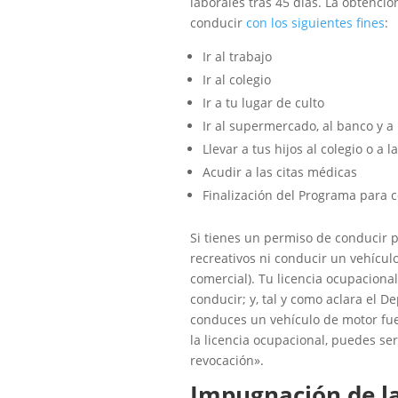
laborales tras 45 días. La obtenci
conducir
con los siguientes fines
:
Ir al trabajo
Ir al colegio
Ir a tu lugar de culto
Ir al supermercado, al banco y a
Llevar a tus hijos al colegio o a 
Acudir a las citas médicas
Finalización del Programa para c
Si tienes un permiso de conducir p
recreativos ni conducir un vehícu
comercial). Tu licencia ocupaciona
conducir; y, tal y como aclara el 
conduces un vehículo de motor fuer
la licencia ocupacional, puedes se
revocación».
Impugnación de la