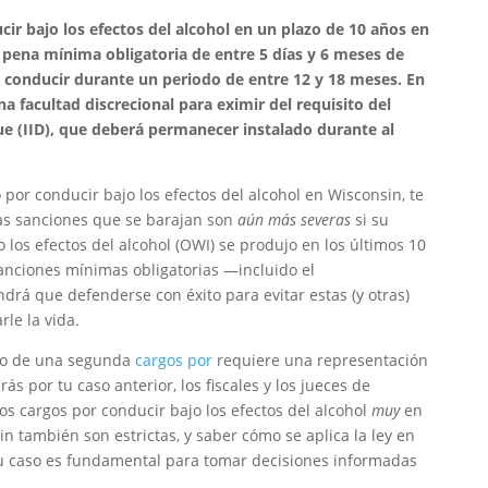
ir bajo los efectos del alcohol en un plazo de 10 años en
 pena mínima obligatoria de entre 5 días y 6 meses de
de conducir durante un periodo de entre 12 y 18 meses. En
a facultad discrecional para eximir del requisito del
e (IID), que deberá permanecer instalado durante al
 por conducir bajo los efectos del alcohol en Wisconsin, te
as sanciones que se barajan son
aún más severas
si su
 los efectos del alcohol (OWI) se produjo en los últimos 10
sanciones mínimas obligatorias —incluido el
drá que defenderse con éxito para evitar estas (y otras)
le la vida.
to de una segunda
cargos por
requiere una representación
ás por tu caso anterior, los fiscales y los jueces de
s cargos por conducir bajo los efectos del alcohol
muy
en
n también son estrictas, y saber cómo se aplica la ley en
 su caso es fundamental para tomar decisiones informadas