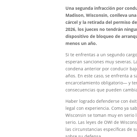
Una segunda infracción por conduc
Madison, Wisconsin, conlleva una
cárcel y la retirada del permiso 
2026, los jueces no tendrán ningun
dispositivo de bloqueo de arranqu
menos un año.
Si te enfrentas a un segundo cargo
esperan sanciones muy severas. L
condena anterior por conducir bajo
años. En este caso, se enfrenta a 
encarcelamiento obligatorio— y ten
consecuencias que pueden cambiar
Haber logrado defenderse con éxi
legal con experiencia. Como ya sabr
Wisconsin se toman muy en serio lo
serio. Las leyes de OWI de Wisconsi
las circunstancias específicas de
sobre su defensa.