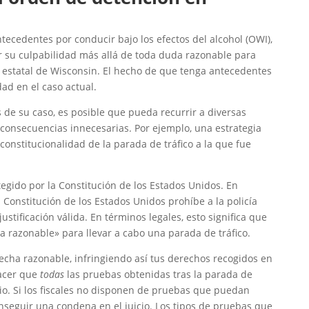
ecedentes por conducir bajo los efectos del alcohol (OWI),
r su culpabilidad más allá de toda duda razonable para
 estatal de Wisconsin. El hecho de que tenga antecedentes
ad en el caso actual.
de su caso, es posible que pueda recurrir a diversas
 consecuencias innecesarias. Por ejemplo, una estrategia
constitucionalidad de la parada de tráfico a la que fue
gido por la Constitución de los Estados Unidos. En
 Constitución de los Estados Unidos prohíbe a la policía
ustificación válida. En términos legales, esto significa que
a razonable» para llevar a cabo una parada de tráfico.
pecha razonable, infringiendo así tus derechos recogidos en
hacer que
todas
las pruebas obtenidas tras la parada de
cio. Si los fiscales no disponen de pruebas que puedan
onseguir una condena en el juicio. Los tipos de pruebas que