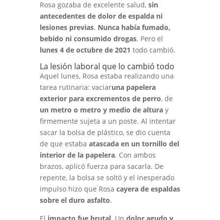
Rosa gozaba de excelente salud,
sin
antecedentes de dolor de espalda ni
lesiones previas
.
Nunca había fumado,
bebido ni consumido drogas
. Pero el
lunes
4 de octubre de 2021
todo cambió.
La lesión laboral que lo cambió todo
Aquel lunes, Rosa estaba realizando una
tarea rutinaria: vaciar
una papelera
exterior para excrementos de perro
, de
un metro o metro y medio de altura
y
firmemente sujeta a un poste. Al intentar
sacar la bolsa de plástico, se dio cuenta
de que estaba
atascada en un tornillo del
interior de la papelera
. Con ambos
brazos, aplicó fuerza para sacarla. De
repente, la bolsa se soltó y el inesperado
impulso hizo que Rosa
cayera de espaldas
sobre el duro asfalto
.
El
impacto fue brutal
. Un
dolor agudo y