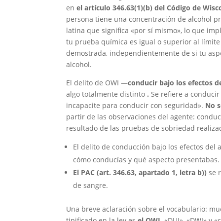
en
el artículo 346.63(1)(b) del Código de Wisc
persona tiene una concentración de alcohol pr
latina que significa «por sí mismo», lo que impl
tu prueba química es igual o superior al límit
demostrada, independientemente de si tu aspe
alcohol.
El delito de OWI
—conducir bajo los efectos de
algo totalmente distinto
.
Se refiere a conducir
incapacite para conducir con seguridad».
No s
partir de las observaciones del agente: conducci
resultado de las pruebas de sobriedad realiza
El delito de conducción bajo los efectos del 
cómo conducías y qué aspecto presentabas.
El PAC (art. 346.63, apartado 1, letra b))
se r
de sangre.
Una breve aclaración sobre el vocabulario: muc
tipificado en la ley es
el OWI
. «DUI», «DWI» y 