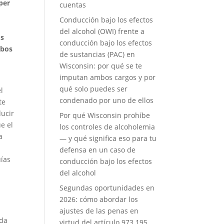
per
cuentas
Conducción bajo los efectos
del alcohol (OWI) frente a
os
conducción bajo los efectos
mbos
de sustancias (PAC) en
Wisconsin: por qué se te
imputan ambos cargos y por
qué solo puedes ser
l
condenado por uno de ellos
te
ducir
Por qué Wisconsin prohíbe
e el
los controles de alcoholemia
a
— y qué significa eso para tu
defensa en un caso de
uías
conducción bajo los efectos
del alcohol
Segundas oportunidades en
2026: cómo abordar los
ajustes de las penas en
ada
virtud del artículo 973.195