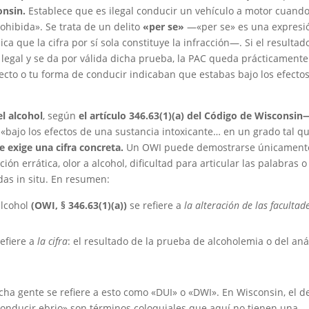
onsin.
Establece que es ilegal conducir un vehículo a motor cuando
ohibida». Se trata de un delito
«per se»
—«per se» es una expresi
ica que la cifra por sí sola constituye la infracción—. Si el resultad
e legal y se da por válida dicha prueba, la PAC queda prácticamente
cto o tu forma de conducir indicaban que estabas bajo los efectos
l alcohol
, según
el artículo 346.63(1)(a) del Código de Wisconsin
 «bajo los efectos de una sustancia intoxicante… en un grado tal qu
e exige una cifra concreta.
Un OWI puede demostrarse únicament
ón errática, olor a alcohol, dificultad para articular las palabras o
das in situ. En resumen:
alcohol
(OWI, § 346.63(1)(a))
se refiere a
la alteración de las facultad
efiere a
la cifra
: el resultado de la prueba de alcoholemia o del aná
ha gente se refiere a esto como «DUI» o «DWI». En Wisconsin, el de
«conducir ebrio» son términos coloquiales que aquí no tienen una