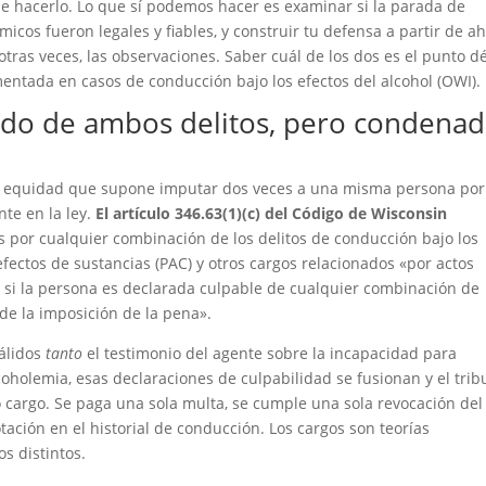
 hacerlo. Lo que sí podemos hacer es examinar si la parada de
micos fueron legales y fiables, y construir tu defensa a partir de ah
otras veces, las observaciones. Saber cuál de los dos es el punto dé
entada en casos de conducción bajo los efectos del alcohol (OWI).
ado de ambos delitos, pero condena
de equidad que supone imputar dos veces a una misma persona por
te en la ley.
El artículo 346.63(1)(c) del Código de Wisconsin
s por cualquier combinación de los delitos de conducción bajo los
efectos de sustancias (PAC) y otros cargos relacionados «por actos
 si la persona es declarada culpable de cualquier combinación de
de la imposición de la pena».
álidos
tanto
el testimonio del agente sobre la incapacidad para
oholemia, esas declaraciones de culpabilidad se fusionan y el trib
 cargo. Se paga una sola multa, se cumple una sola revocación del
tación en el historial de conducción. Los cargos son teorías
os distintos.