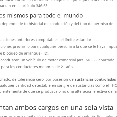
marcan en el artículo 346.63.
los mismos para todo el mundo
 depende de tu historial de conducción y del tipo de permiso de
cciones anteriores computables: el límite estándar.
ciones previas, o para cualquier persona a la que se le haya impu
e bloqueo de arranque (IID).
conduzcan un vehículo de motor comercial (art. 346.63, apartado 5
para los conductores menores de 21 años.
onado, de tolerancia cero, por posesión de
sustancias controladas
 cualquier cantidad detectable en sangre de sustancias como el TH
ndientemente de que se produzca o no una alteración efectiva de la
entan ambos cargos en una sola vista
 es una extralimitación, sino una garantía probatoria. En cualqui