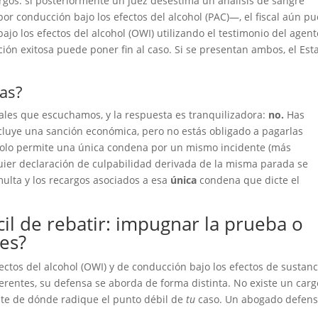
argos: si posteriormente un juez desestima un análisis de sangre
por conducción bajo los efectos del alcohol (PAC)—, el fiscal aún p
jo los efectos del alcohol (OWI) utilizando el testimonio del agente
ión exitosa puede poner fin al caso. Si se presentan ambos, el Est
as?
ales que escuchamos, y la respuesta es tranquilizadora:
no.
Has
ncluye una sanción económica, pero no estás obligado a pagarlas
solo permite una única condena por un mismo incidente (más
quier declaración de culpabilidad derivada de la misma parada se
ulta y los recargos asociados a esa
única
condena que dicte el
il de rebatir: impugnar la prueba o
es?
ectos del alcohol (OWI) y de conducción bajo los efectos de sustanc
erentes, su defensa se aborda de forma distinta. No existe un carg
te de dónde radique el punto débil de
tu
caso. Un abogado defens