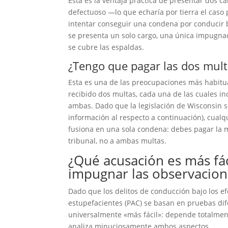
Esta es la ventaja práctica de presentar dos c
defectuoso —lo que echaría por tierra el caso 
intentar conseguir una condena por conducir ba
se presenta un solo cargo, una única impugnac
se cubre las espaldas.
¿Tengo que pagar las dos mult
Esta es una de las preocupaciones más habitu
recibido dos multas, cada una de las cuales i
ambas. Dado que la legislación de Wisconsin 
información al respecto a continuación), cual
fusiona en una sola condena: debes pagar la m
tribunal, no a ambas multas.
¿Qué acusación es más fác
impugnar las observacion
Dado que los delitos de conducción bajo los ef
estupefacientes (PAC) se basan en pruebas dif
universalmente «más fácil»: depende totalmen
analiza minuciosamente ambos aspectos.