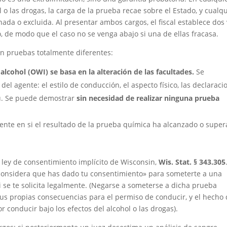
 o las drogas, la carga de la prueba recae sobre el Estado, y cualq
da o excluida. Al presentar ambos cargos, el fiscal establece dos 
, de modo que el caso no se venga abajo si una de ellas fracasa.
en pruebas totalmente diferentes:
 alcohol (OWI) se basa en la alteración de las facultades.
Se
el agente: el estilo de conducción, el aspecto físico, las declaraci
tu. Se puede demostrar
sin necesidad de realizar ninguna prueba
nte en si el resultado de la prueba química ha alcanzado o supe
 ley de consentimiento implícito de Wisconsin,
Wis. Stat. § 343.305
 considera que has dado tu consentimiento» para someterte a una
 se te solicita legalmente. (Negarse a someterse a dicha prueba
us propias consecuencias para el permiso de conducir, y el hecho
 conducir bajo los efectos del alcohol o las drogas).