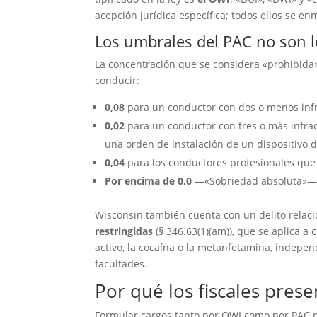
acepción jurídica específica; todos ellos se en
Los umbrales del PAC no son 
La concentración que se considera «prohibida»
conducir:
0,08
para un conductor con dos o menos infra
0,02
para un conductor con tres o más infrac
una orden de instalación de un dispositivo d
0,04
para los conductores profesionales que 
Por encima de 0,0
—«Sobriedad absoluta»— 
Wisconsin también cuenta con un delito relaci
restringidas
(§ 346.63(1)(am)), que se aplica a
activo, la cocaína o la metanfetamina, indepe
facultades.
Por qué los fiscales pres
Formular cargos tanto por OWI como por PAC no