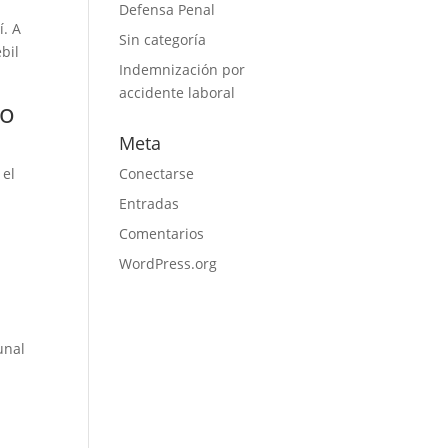
Defensa Penal
í. A
Sin categoría
bil
Indemnización por
accidente laboral
do
Meta
 el
Conectarse
Entradas
Comentarios
WordPress.org
unal