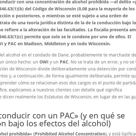
onducir con una concentración de alcohol prohibida —el delito «
 346.63(1)(b) del Código de Wisconsin (0,08 para la mayoría de los
cción o posteriores, o mientras se esté sujeto a una orden de
trata de una teoría jurídica distinta de la de la conducción bajo l
se refiere a la alteración de las facultades. La fiscalía presenta a
346.63(1)(c) permite que solo se le condene por uno de ellos. El
WI y PAC en Madison, Middleton y en todo Wisconsin.
s del alcohol en el condado de Dane, probablemente te marchaste de
ó un único hecho: un
OWI
y un
PAC
. No se trata de un error, y no se 
lación de Wisconsin divide deliberadamente una detención por con
tintos y, a continuación, de forma igualmente deliberada, permite qu
mprender cómo se relacionan esos dos cargos es el punto de partid
ice, explicamos a nuestros clientes con detalle qué significa
dicen realmente los Estatutos de Wisconsin, en lugar de en las g
.
conducir con un PAC» (y en qué se
n bajo los efectos del alcohol)
ohol prohibida» (Prohibited Alcohol Concentration
), y está tipific