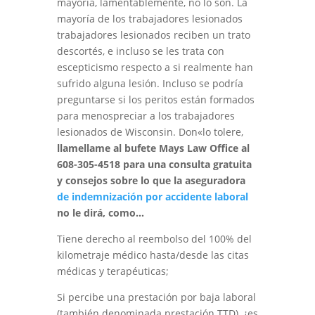
mayoría, lamentablemente, no lo son
.
La
mayoría de los trabajadores lesionados
trabajadores lesionados reciben un trato
descortés
,
e incluso se les trata con
escepticismo respecto a si realmente han
sufrido alguna lesión
.
Incluso se podría
preguntarse si los peritos
están
formados
para menospreciar a los trabajadores
lesionados de Wisconsin. Don
«
lo tolere,
llame
llame al bufete Mays Law Office al
608-305-4518 para una consulta gratuita
y consejos sobre lo que la aseguradora
de indemnización por accidente laboral
no le dirá, como
…
Tiene derecho al reembolso del 100% del
kilometraje médico hasta/desde las citas
médicas y terapéuticas
;
Si percibe una prestación por baja laboral
(también denominada prestación TTD)
,
¿es