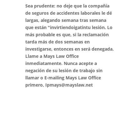
Sea prudente: no deje que la compañía
de seguros de accidentes laborales le dé
largas, alegando semana tras semana
que están "invirtiendo
i
gati
n
tu lesión. Lo
más probable es que, si la reclamación
tarda más de dos semanas en
investigarse, entonces
en
será denegada.
Llame a Mays Law Office
inmediatamente. Nunca acepte
a
negación de su lesión de trabajo sin
llamar o
E
-
mailing Mays Law Office
primero,
Ipm
ays@mayslaw.net