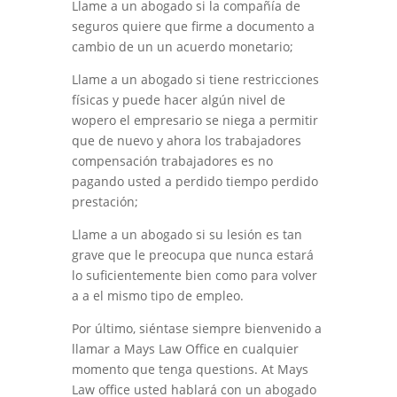
Llame a un abogado si la compañía de
seguros quiere que firme
a
documento a
cambio de un
un acuerdo monetario;
Llame a un abogado si tiene restricciones
físicas y puede hacer algún nivel de
w
o
pero el empresario se niega
a permitir
que de nuevo y ahora los trabajadores
compensación
trabajadores
es
no
pagando
usted
a
perdido
tiempo perdido
prestación
;
Llame a un abogado si su lesión es tan
grave que le preocupa que nunca estará
lo suficientemente bien como para
volver
a
a
el mismo tipo de empleo.
Por último, siéntase siempre bienvenido a
llamar a Mays Law Office en cualquier
momento que tenga questio
n
s. A
t
Mays
Law office
usted hablará con un abogado