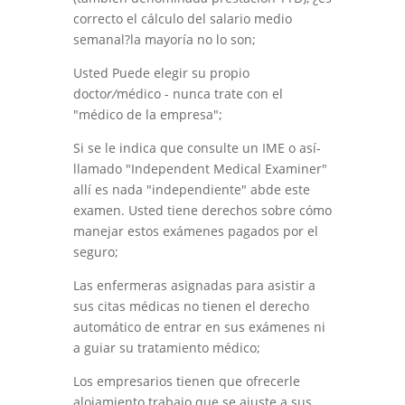
correcto el cálculo del salario medio
semanal?
l
a mayoría no lo son;
Usted
Puede
elegir
su
propio
docto
r/
médico -
nunca
trate con el
"médico de la empresa
"
;
Si se le indica que
consulte
un
IME
o
así
-
llamado "Indepen
d
ent Medical Examiner
"
allí
es
nada "
independiente
"
a
b
de este
examen. Usted tiene derechos sobre cómo
manejar estos exámenes pagados por el
seguro
;
Las enfermeras asignadas para asistir a
sus citas médicas no tienen el derecho
automático de entrar en
sus exámenes ni
a guiar su tratamiento médico;
Los empresarios
tienen
que
ofrecerle
alojamiento
trabajo
que
se ajuste a
sus