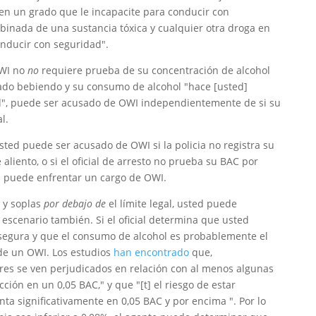
 en un grado que le incapacite para conducir con
mbinada de una sustancia tóxica y cualquier otra droga en
onducir con seguridad".
OWI no
no
requiere prueba de su concentración de alcohol
tado bebiendo y su consumo de alcohol "hace [usted]
d", puede ser acusado de OWI independientemente de si su
l.
usted puede ser acusado de OWI si la policia no registra su
aliento, o si el oficial de arresto no prueba su BAC por
ia puede enfrentar un cargo de OWI.
 y soplas
por debajo de
el límite legal, usted puede
escenario también. Si el oficial determina que usted
egura y que el consumo de alcohol es probablemente el
 de un OWI. Los estudios
han encontrado
que,
res se ven perjudicados en relación con al menos algunas
ón en un 0,05 BAC," y que "[t] el riesgo de estar
a significativamente en 0,05 BAC y por encima ". Por lo