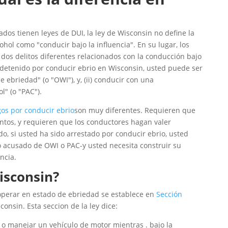
dos tienen leyes de DUI, la ley de Wisconsin no define la
ohol como "conducir bajo la influencia". En su lugar, los
dos delitos diferentes relacionados con la conducción bajo
es detenido por conducir ebrio en Wisconsin, usted puede ser
e ebriedad" (o "OWI"), y, (ii) conducir con una
l" (o "PAC").
gos por conducir ebrio
son muy diferentes. Requieren que
entos, y requieren que los conductores hagan valer
o, si usted ha sido arrestado por conducir ebrio, usted
o acusado de OWI o PAC-y usted necesita construir su
ncia.
isconsin?
perar en estado de ebriedad se establece en
Sección
onsin. Esta seccion de la ley dice:
 manejar un vehículo de motor mientras . bajo la