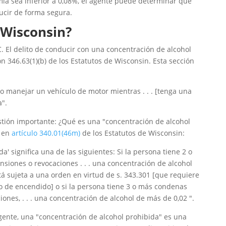
mia sea inferior a 0,08%, el agente puede determinar que
ucir de forma segura.
 Wisconsin?
. El delito de conducir con una concentración de alcohol
n 346.63(1)(b) de los Estatutos de Wisconsin. Esta sección
 manejar un vehículo de motor mientras . . . [tenga una
".
tión importante: ¿Qué es una "concentración de alcohol
 en
artículo 340.01(46m)
de los Estatutos de Wisconsin:
a' significa una de las siguientes: Si la persona tiene 2 o
siones o revocaciones . . . una concentración de alcohol
stá sujeta a una orden en virtud de s. 343.301 [que requiere
o de encendido] o si la persona tiene 3 o más condenas
ones, . . . una concentración de alcohol de más de 0,02 ".
a gente, una "concentración de alcohol prohibida" es una