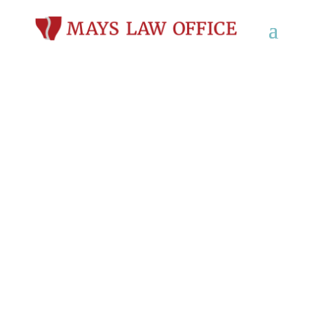
Appleton
Atkinson
Baraboo
Presa de Beaver
Beloit
Brookfield
Chippewa Falls
Columbus
Darlington
De Pere
Dodgeville
Fitchburg
Fond Du Lac