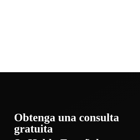
West Allis
West Bend
Aguas bravas
Wisconsin Dells
Wisconsin Rapids
Obtenga una consulta
gratuita