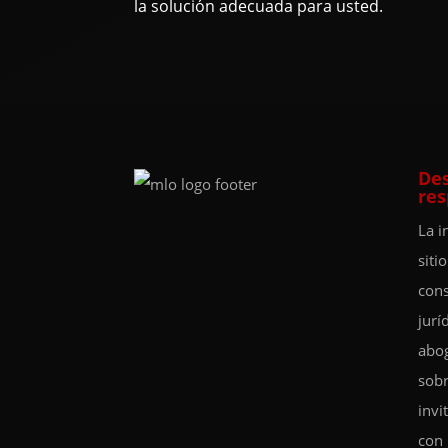
la solución adecuada para usted.
Des
res
La i
siti
cons
jurí
abog
sobr
invi
con