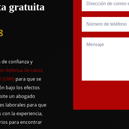
a gratuita
8
 de confianza y
en defensa de casos
l (OWI)
para que se
n bajo los efectos
cesite un abogado
es laborales para que
con la experiencia,
rios para encontrar