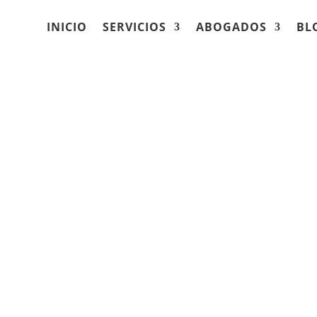
INICIO
SERVICIOS
ABOGADOS
BL
esiones personales
n, WI