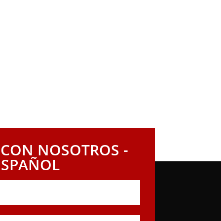
dos de lesiones
 en contacto con Mays Law Office.
ra defender sus derechos. Póngase en
ia la obtención de la compensación y
 CON NOSOTROS -
ESPAÑOL