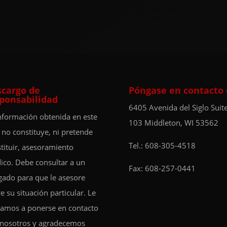
cargo de
Póngase en contacto
ponsabilidad
6405 Avenida del Siglo
Suit
nformación obtenida en este
103
Middleton, WI 53562
o no constituye, ni pretende
Tel.:
608-305-4518
tituir, asesoramiento
dico. Debe consultar a un
Fax: 608-257-0441
ado para que le asesore
e su situación particular. Le
tamos a ponerse en contacto
 nosotros y agradecemos