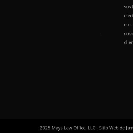
sus 
elec
en c
crea
-
clie
2025 Mays Law Office, LLC - Sitio Web de
Jus