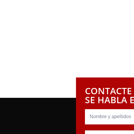
a gratuita con nuestros aboga
a la negligencia de otra persona, no dude en ponerse
a búsqueda de la justicia, totalmente preparados pa
amar una consulta gratuita y dar el paso inicial hac
ece.
CONTACTE
SE HABLA 