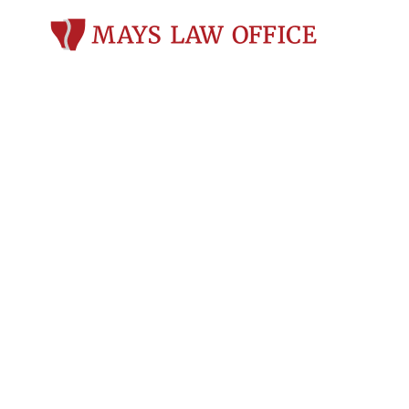
Abogado Lisa
Recupera Bene
Compensación 
Wisconsin tra