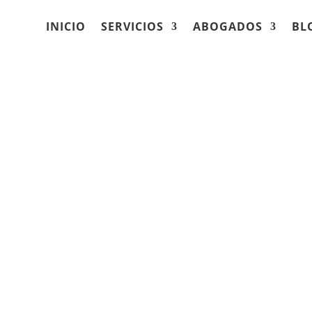
INICIO
SERVICIOS
ABOGADOS
BL
 Pierobon Mays
ficios de
para Trabajadores de
bajador lesionado en