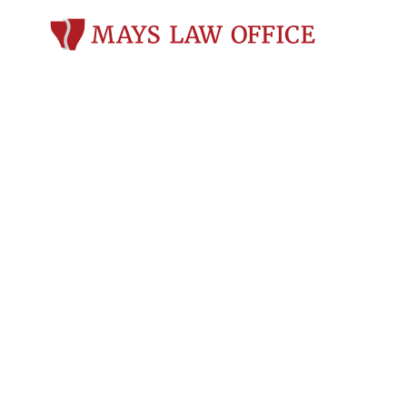
Abogado espe
indemnizacio
laborales en