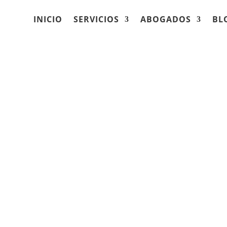
INICIO
SERVICIOS
ABOGADOS
BL
cializado en
nes por accidentes
 Monona, Wisconsin