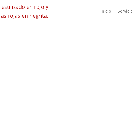
Inicio
Servici
as reclamaciones de indemnizaci
: Plazos, requisitos de notificac