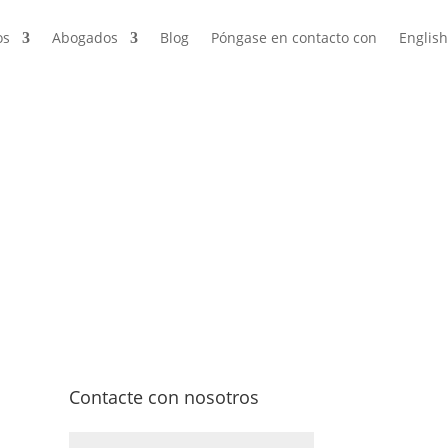
os
Abogados
Blog
Póngase en contacto con
English
ón por accidentes
ión y más
Contacte con nosotros