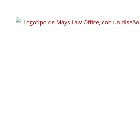
¿Tengo que in
de mis antece