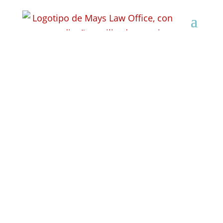
¿Qué pasa si usted se
niega una prueba de
alcoholemia en
Wisconsin?