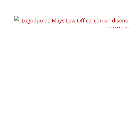
¿Cómo obtene
desestimó?