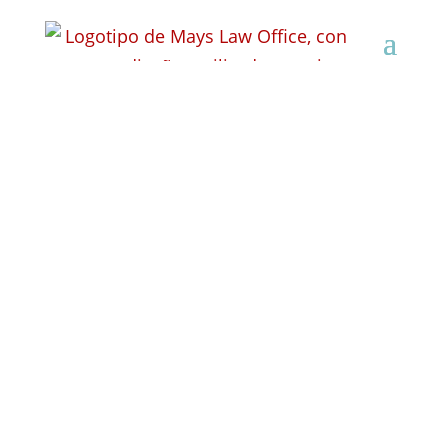
¿Qué se necesita para
probar un cargo de DUI
en Wisconsin?