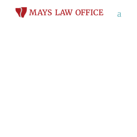
10 hechos que la
mayoría de la gente no
sabe acerca de enfrentar
un OWI en Wisconsin