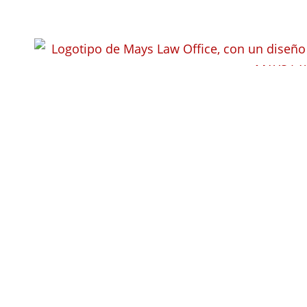
Abogado espe
indemnizacio
laborales en 