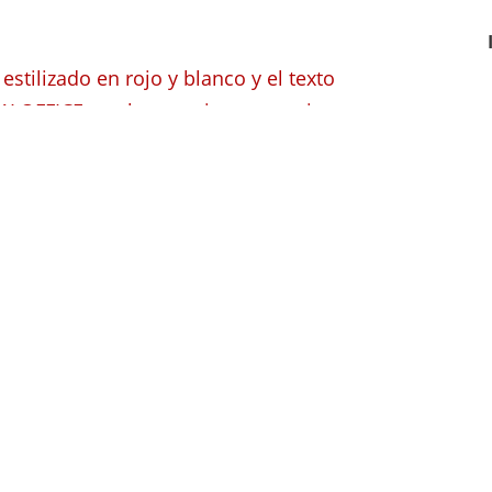
cializado en
nes por accidentes
Wisconsin Dells, WI