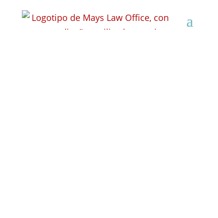
Abogado especializado
en indemnizaciones
por accidentes
laborales en Viroqua,
Wisconsin