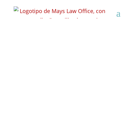
Abogado especializado
en indemnizaciones
por accidentes
laborales en Platteville,
Wisconsin