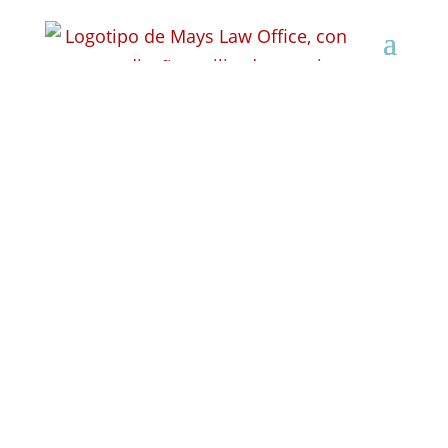
Abogado especializado
en indemnizaciones
por accidentes
laborales en Oak
Creek, Wisconsin