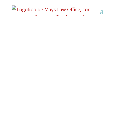
Abogado especializado
en indemnizaciones
por accidentes
laborales en Fort
Atkinson, Wisconsin