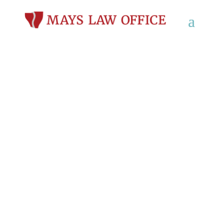
Abogado especializado
en la defensa de casos
de conducción bajo los
efectos del alcohol
(DUI y OWI) en
Viroqua, Wisconsin