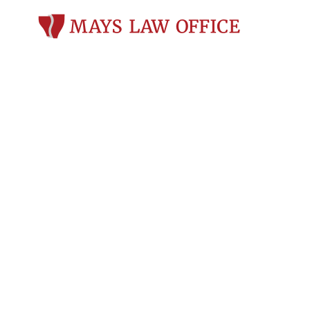
Abogado espec
defensa de ca
bajo los efect
OWI) en Platt