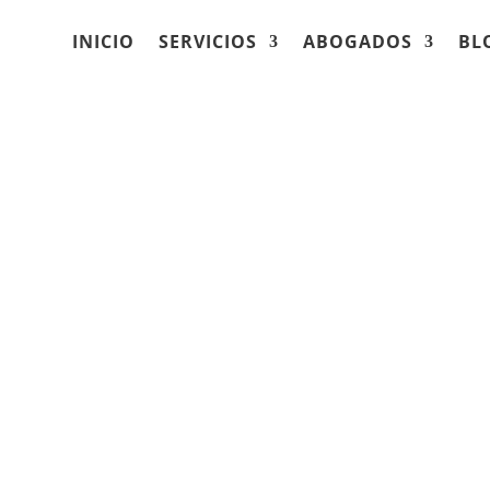
INICIO
SERVICIOS
ABOGADOS
BL
ializado en la
sos de conducción
os del alcohol (DUI y
eville, Wisconsin